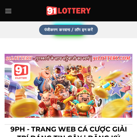
पंजीकरण करवाना / लॉग इन करें
9PH - TRANG WEB CÁ CƯỢC GIẢI