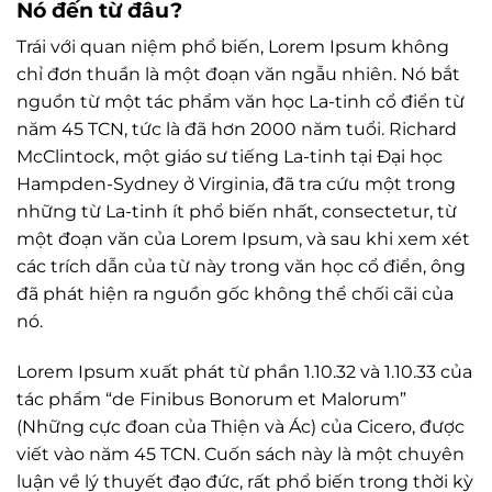
Nó đến từ đâu?
Trái với quan niệm phổ biến, Lorem Ipsum không
chỉ đơn thuần là một đoạn văn ngẫu nhiên. Nó bắt
nguồn từ một tác phẩm văn học La-tinh cổ điển từ
năm 45 TCN, tức là đã hơn 2000 năm tuổi. Richard
McClintock, một giáo sư tiếng La-tinh tại Đại học
Hampden-Sydney ở Virginia, đã tra cứu một trong
những từ La-tinh ít phổ biến nhất, consectetur, từ
một đoạn văn của Lorem Ipsum, và sau khi xem xét
các trích dẫn của từ này trong văn học cổ điển, ông
đã phát hiện ra nguồn gốc không thể chối cãi của
nó.
Lorem Ipsum xuất phát từ phần 1.10.32 và 1.10.33 của
tác phẩm “de Finibus Bonorum et Malorum”
(Những cực đoan của Thiện và Ác) của Cicero, được
viết vào năm 45 TCN. Cuốn sách này là một chuyên
luận về lý thuyết đạo đức, rất phổ biến trong thời kỳ