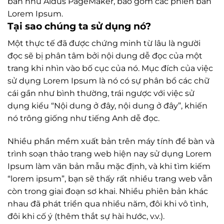
bàn như Aldus PageMaker, bao gồm các phiên bản
Lorem Ipsum.
Tại sao chúng ta sử dụng nó?
Một thực tế đã được chứng minh từ lâu là người
đọc sẽ bị phân tâm bởi nội dung dễ đọc của một
trang khi nhìn vào bố cục của nó. Mục đích của việc
sử dụng Lorem Ipsum là nó có sự phân bổ các chữ
cái gần như bình thường, trái ngược với việc sử
dụng kiểu “Nội dung ở đây, nội dung ở đây”, khiến
nó trông giống như tiếng Anh dễ đọc.
Nhiều phần mềm xuất bản trên máy tính để bàn và
trình soạn thảo trang web hiện nay sử dụng Lorem
Ipsum làm văn bản mẫu mặc định, và khi tìm kiếm
“lorem ipsum”, bạn sẽ thấy rất nhiều trang web vẫn
còn trong giai đoạn sơ khai. Nhiều phiên bản khác
nhau đã phát triển qua nhiều năm, đôi khi vô tình,
đôi khi cố ý (thêm thắt sự hài hước, v.v.).