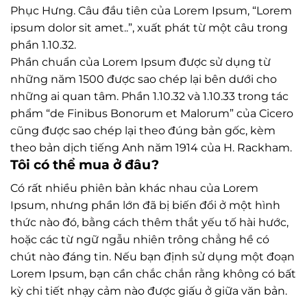
Phục Hưng. Câu đầu tiên của Lorem Ipsum, “Lorem
ipsum dolor sit amet..”, xuất phát từ một câu trong
phần 1.10.32.
Phần chuẩn của Lorem Ipsum được sử dụng từ
những năm 1500 được sao chép lại bên dưới cho
những ai quan tâm. Phần 1.10.32 và 1.10.33 trong tác
phẩm “de Finibus Bonorum et Malorum” của Cicero
cũng được sao chép lại theo đúng bản gốc, kèm
theo bản dịch tiếng Anh năm 1914 của H. Rackham.
Tôi có thể mua ở đâu?
Có rất nhiều phiên bản khác nhau của Lorem
Ipsum, nhưng phần lớn đã bị biến đổi ở một hình
thức nào đó, bằng cách thêm thắt yếu tố hài hước,
hoặc các từ ngữ ngẫu nhiên trông chẳng hề có
chút nào đáng tin. Nếu bạn định sử dụng một đoạn
Lorem Ipsum, bạn cần chắc chắn rằng không có bất
kỳ chi tiết nhạy cảm nào được giấu ở giữa văn bản.